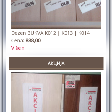
Dezen BUKVA K012 | K013 | K014
Cena:
888,00
Više »
АКЦИЈА