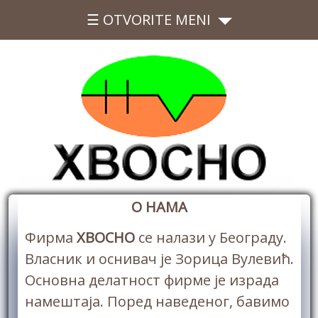
☰ OTVORITE MENI
О НАМА
Фирма
ХВОСНО
се налази у Београду.
Власник и оснивач је Зорица Вулевић.
Основна делатност фирме је израда
намештаја. Поред наведеног, бавимо