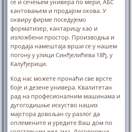
се и сечењем универа по мери, АБС
кантовањем и продајом окова. У
оквиру фирме поседујемо
форматизер, кантарицу као и
изложбени простор. Производња и
продаја намештаја врши се у нашем
погону у улици Синђелићева 18ђ, у
Калуђерици.
Код нас можете пронаћи све врсте
боје и дезене универа. Квалитетан
рад на професионалним машинама и
дугогодишње искуство наших
мајстора довољан су разлог да
оплемените и урeдите Ваш дом по
сопственим жељама. Договорени