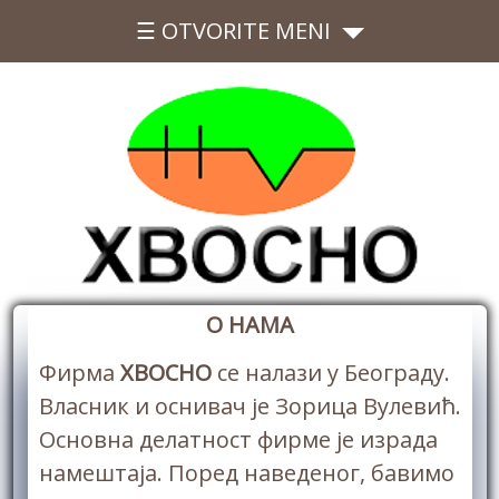
☰ OTVORITE MENI
О НАМА
Фирма
ХВОСНО
се налази у Београду.
Власник и оснивач је Зорица Вулевић.
Основна делатност фирме је израда
намештаја. Поред наведеног, бавимо