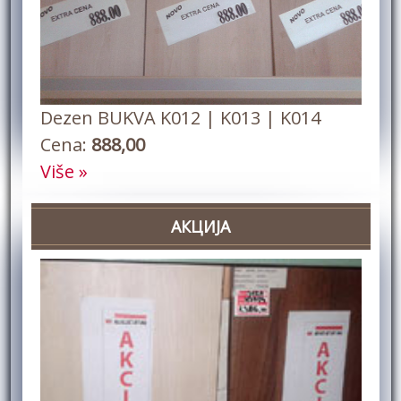
Dezen BUKVA K012 | K013 | K014
Cena:
888,00
Više »
АКЦИЈА