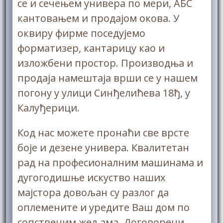
се и сечењем универа по мери, АБС
кантовањем и продајом окова. У
оквиру фирме поседујемо
форматизер, кантарицу као и
изложбени простор. Производња и
продаја намештаја врши се у нашем
погону у улици Синђелићева 18ђ, у
Калуђерици.
Код нас можете пронаћи све врсте
боје и дезене универа. Квалитетан
рад на професионалним машинама и
дугогодишње искуство наших
мајстора довољан су разлог да
оплемените и урeдите Ваш дом по
сопственим жељама. Договорени