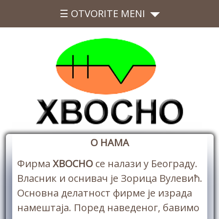
☰ OTVORITE MENI
О НАМА
Фирма
ХВОСНО
се налази у Београду.
Власник и оснивач је Зорица Вулевић.
Основна делатност фирме је израда
намештаја. Поред наведеног, бавимо