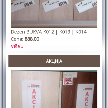
Dezen BUKVA K012 | K013 | K014
Cena:
888,00
Više »
АКЦИЈА