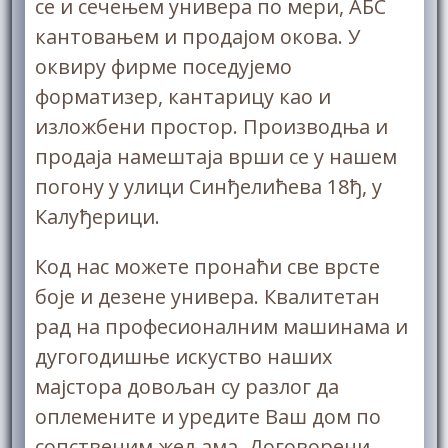
се и сечењем универа по мери, АБС
кантовањем и продајом окова. У
оквиру фирме поседујемо
форматизер, кантарицу као и
изложбени простор. Производња и
продаја намештаја врши се у нашем
погону у улици Синђелићева 18ђ, у
Калуђерици.
Код нас можете пронаћи све врсте
боје и дезене универа. Квалитетан
рад на професионалним машинама и
дугогодишње искуство наших
мајстора довољан су разлог да
оплемените и урeдите Ваш дом по
сопственим жељама. Договорени