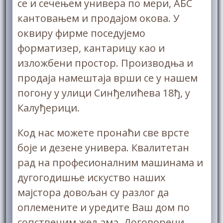
се и сечењем универа по мери, АБС
кантовањем и продајом окова. У
оквиру фирме поседујемо
форматизер, кантарицу као и
изложбени простор. Производња и
продаја намештаја врши се у нашем
погону у улици Синђелићева 18ђ, у
Калуђерици.
Код нас можете пронаћи све врсте
боје и дезене универа. Квалитетан
рад на професионалним машинама и
дугогодишње искуство наших
мајстора довољан су разлог да
оплемените и урeдите Ваш дом по
сопственим жељама. Договорени