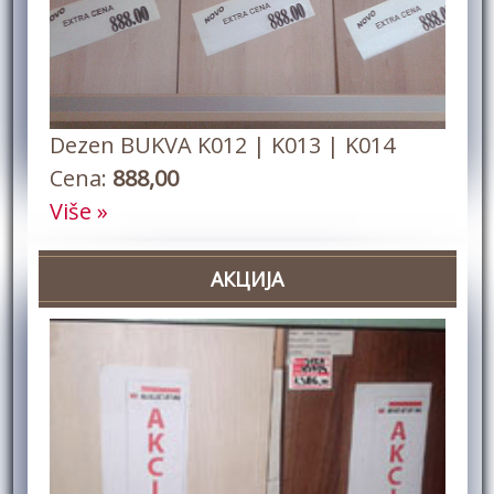
Dezen BUKVA K012 | K013 | K014
Cena:
888,00
Više »
АКЦИЈА