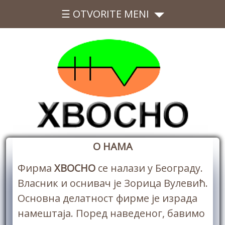
☰ OTVORITE MENI
О НАМА
Фирма
ХВОСНО
се налази у Београду.
Власник и оснивач је Зорица Вулевић.
Основна делатност фирме је израда
намештаја. Поред наведеног, бавимо