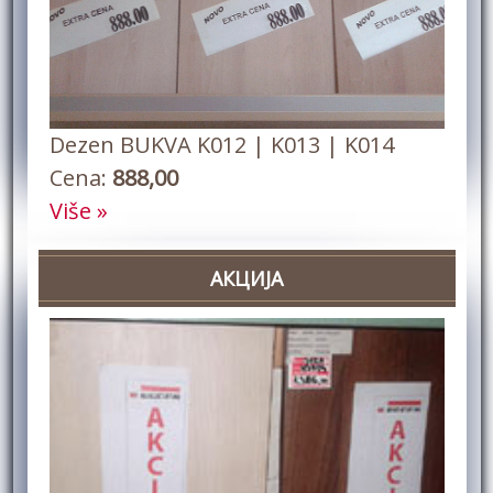
Dezen BUKVA K012 | K013 | K014
Cena:
888,00
Više »
АКЦИЈА