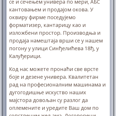
се и сечењем универа по мери, АБС
кантовањем и продајом окова. У
оквиру фирме поседујемо
форматизер, кантарицу као и
изложбени простор. Производња и
продаја намештаја врши се у нашем
погону у улици Синђелићева 18ђ, у
Калуђерици.
Код нас можете пронаћи све врсте
боје и дезене универа. Квалитетан
рад на професионалним машинама и
дугогодишње искуство наших
мајстора довољан су разлог да
оплемените и урeдите Ваш дом по
сопственим жељама. Договорени