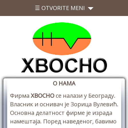
☰ OTVORITE MENI
О НАМА
Фирма
ХВОСНО
се налази у Београду.
Власник и оснивач је Зорица Вулевић.
Основна делатност фирме је израда
намештаја. Поред наведеног, бавимо