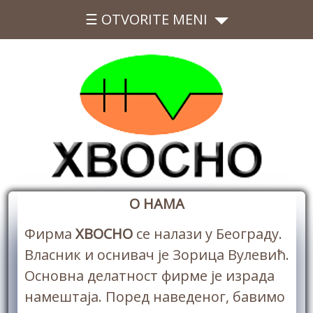
☰ OTVORITE MENI
О НАМА
Фирма
ХВОСНО
се налази у Београду.
Власник и оснивач је Зорица Вулевић.
Основна делатност фирме је израда
намештаја. Поред наведеног, бавимо