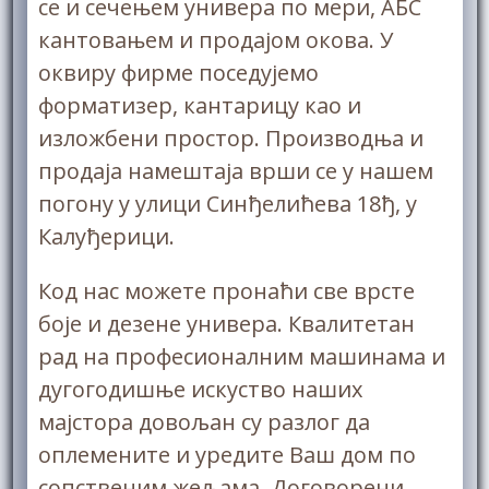
се и сечењем универа по мери, АБС
кантовањем и продајом окова. У
оквиру фирме поседујемо
форматизер, кантарицу као и
изложбени простор. Производња и
продаја намештаја врши се у нашем
погону у улици Синђелићева 18ђ, у
Калуђерици.
Код нас можете пронаћи све врсте
боје и дезене универа. Квалитетан
рад на професионалним машинама и
дугогодишње искуство наших
мајстора довољан су разлог да
оплемените и урeдите Ваш дом по
сопственим жељама. Договорени