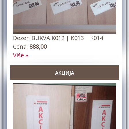
Dezen BUKVA K012 | K013 | K014
Cena:
888,00
Više »
АКЦИЈА